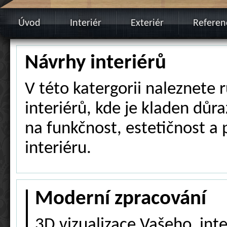
Úvod
Interiér
Exteriér
Referen
Návrhy interiérů
V této katergorii naleznete 
interiérů, kde je kladen důra
na funkčnost, estetičnost a 
interiéru.
Moderní zpracování
3D vizualizace Vašeho inte